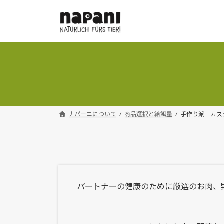
コ
ナ
ン
ビ
テ
ゲ
ン
ー
ツ
シ
へ
ョ
ス
ン
キ
に
ッ
移
プ
動
ナパーニについて
商品選択と給餌量
手作り派 カス
パートナーの健康のために厳選のお肉、