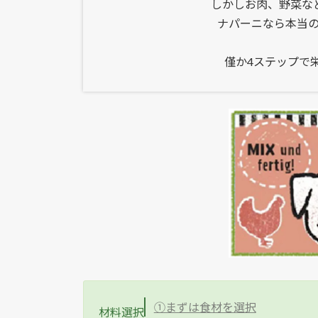
しかしお肉、野菜な
ナパーニなら本当
僅か4ステップで
①まずは食材を選択
材料選択